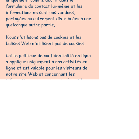
formulaire de contact lui-même et les
informations ne sont pas vendues,
partagées ou autrement distribuées à une
quelconque autre partie.
Nous n'utilisons pas de cookies et les
balises Web n'utilisent pas de cookies.
Cette politique de confidentialité en ligne
s'applique uniquement à nos activités en
ligne et est valable pour les visiteurs de
notre site Web et concernant les
informations qui y sont partagées et/ou
collectées. Cette politique ne s'applique
pas aux informations collectées hors ligne
ou via des canaux autres que ce site Web.
En utilisant notre site Web, vous
consentez par la présente à notre
politique de confidentialité et acceptez
ses conditions.